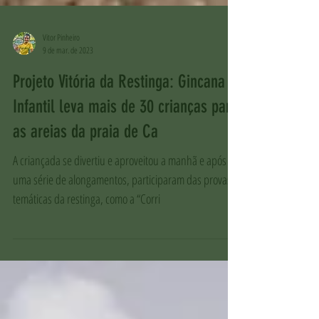
Vitor Pinheiro
9 de mar. de 2023
Projeto Vitória da Restinga: Gincana
Infantil leva mais de 30 crianças para
as areias da praia de Ca
A criançada se divertiu e aproveitou a manhã e após
uma série de alongamentos, participaram das provas
temáticas da restinga, como a “Corri