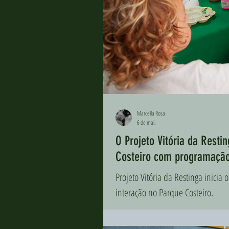
Marcella Rosa
6 de mai.
O Projeto Vitória da Resti
Costeiro com programação 
Projeto Vitória da Restinga inicia
interação no Parque Costeiro.