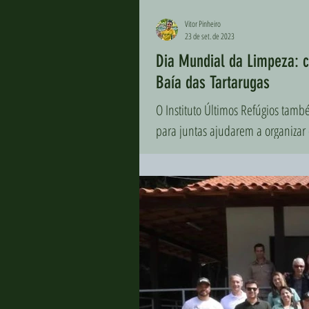
Vitor Pinheiro
23 de set. de 2023
Dia Mundial da Limpeza: c
Baía das Tartarugas
O Instituto Últimos Refúgios també
para juntas ajudarem a organizar