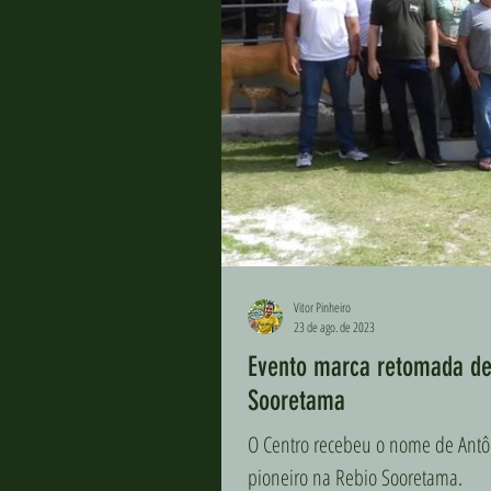
Vitor Pinheiro
23 de ago. de 2023
Evento marca retomada de
Sooretama
O Centro recebeu o nome de Ant
pioneiro na Rebio Sooretama.