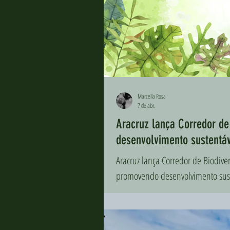
Marcella Rosa
7 de abr.
Aracruz lança Corredor de
desenvolvimento sustentáv
Aracruz lança Corredor de Biodive
promovendo desenvolvimento sust