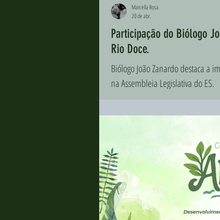
Marcella Rosa
20 de abr.
Participação do Biólogo J
Rio Doce.
Biólogo João Zanardo destaca a im
na Assembleia Legislativa do ES.