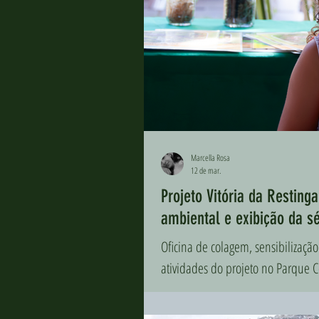
Marcella Rosa
12 de mar.
Projeto Vitória da Resting
ambiental e exibição da s
Oficina de colagem, sensibilizaçã
atividades do projeto no Parque C