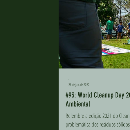
-
26 de jan. de 2022
#93: World Cleanup Day 20
Ambiental
Relembre a edição 2021 do Cleanu
problemática dos resíduos sólidos