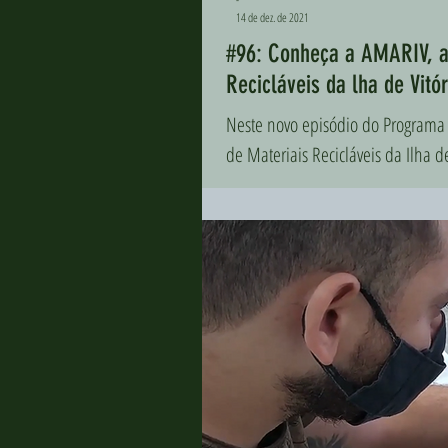
14 de dez. de 2021
#96: Conheça a AMARIV, a
Recicláveis da lha de Vitór
Neste novo episódio do Programa 
de Materiais Recicláveis da Ilha de