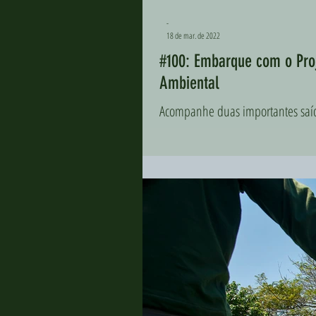
-
18 de mar. de 2022
#100: Embarque com o Proj
Ambiental
Acompanhe duas importantes saída