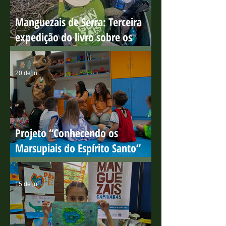
28 de jul.
Manguezais de Serra: Terceira
expedição do livro sobre os
manguezais capixabas
20 de jul.
Projeto “Conhecendo os
Marsupiais do Espírito Santo”
encerra ciclo de ações em escolas