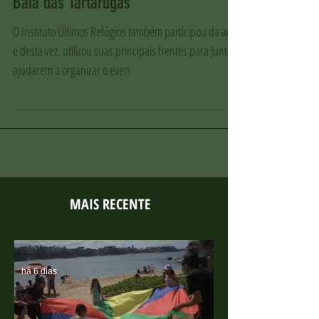
Dia Mundial da Limpeza: cerca de 200
sacos de resíduos são coletados na
Baía das Tartarugas
O Instituto Últimos Refúgios também participou da ação
e desta vez, utilizou suas principais frentes para juntas
ajudarem a organizar o even
MAIS RECENTE