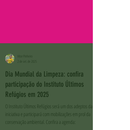
Vitor Pinheiro
2 de set. de 2025
Dia Mundial da Limpeza: confira
participação do Instituto Últimos
Refúgios em 2025
O Instituto Últimos Refúgios será um dos adeptos da