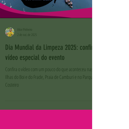
Vitor Pinheiro
2 de out. de 2025
Dia Mundial da Limpeza 2025: confira
vídeo especial do evento
Confira o vídeo com um pouco do que aconteceu nas
Ilhas do Boi e do Frade, Praia de Camburi e no Parque
Costeiro