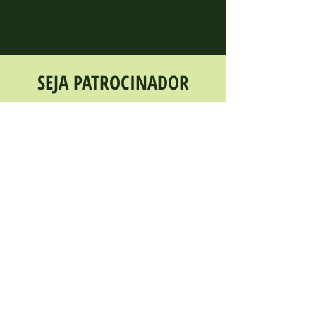
SEJA PATROCINADOR
Sua empresa compartilha da nossa
missão e acredita na força da
sustentabilidade?
O Instituto Últimos Refúgios busca parceiros e
financiadores que desejam investir na
continuidade e ampliação de projetos
ambientais, educativos e culturais.
Apoiar nossas iniciativas é uma oportunidade de
alinhar sua marca aos princípios de
responsabilidade socioambiental, ESG