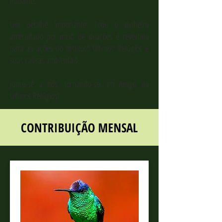
trabalho.
Um detalhe importante: Todo o dinheiro
arrecadado por meio de doações é revertido
para as ações do Instituto Últimos Refúgios e
suas causas ambientais.
Junte-se a nós, tornando-se um Amigo do
Últimos Refúgios!
CONTRIBUIÇÃO MENSAL