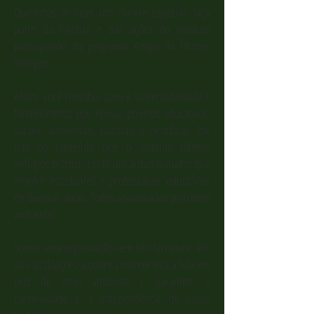
Queremos te fazer um convite especial: faça
parte da história e das ações do Instituto
participando do programa Amigo do Últimos
Refúgios.
Assim, você contribui para a sustentabilidade e
fortalecimento dos nossos projetos educativos,
sociais, ambientais, culturais e científicos. Por
trás do conteúdo que o Instituto Últimos
Refúgios produz, existe um árduo trabalho que
envolve estudantes e profissionais voluntários
de diversas áreas. Todos apaixonados pelo meio
ambiente!
Somos uma organização sem fins lucrativos. Por
isso as doações ajudam a manter viva a luta em
prol do meio ambiente e garantem a
continuidade e a independência do nosso