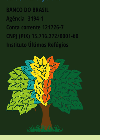
BANCO DO BRASIL
Agência 3194-1
Conta corrente 121726-7
CNPJ (PIX) 15.716.272/0001-60
Instituto Últimos Refúgios