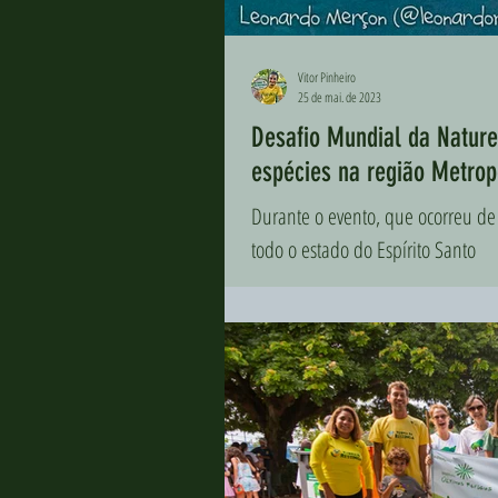
Vitor Pinheiro
25 de mai. de 2023
Desafio Mundial da Nature
espécies na região Metrop
Durante o evento, que ocorreu de 28 de
todo o estado do Espírito Santo