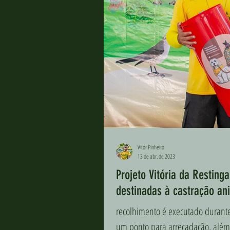
Vitor Pinheiro
13 de abr. de 2023
Projeto Vitória da Restin
destinadas à castração an
recolhimento é executado durante 
um ponto para arrecadação, além