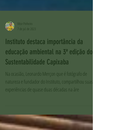
Vitor Pinheiro
7 de jul. de 2023
Instituto destaca importância da
educação ambiental na 3ª edição do
Sustentabilidade Capixaba
Na ocasião, Leonardo Merçon que é fotógrafo de
natureza e fundador do Instituto, compartilhou suas
experiências de quase duas décadas na áre