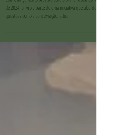
Conservação está em produção
Com o lançamento previsto para o primeiro semestre
de 2024, o livro é parte de uma iniciativa que abordará
questões como a conservação, educ