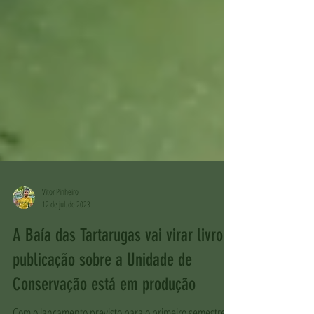
Vitor Pinheiro
12 de jul. de 2023
A Baía das Tartarugas vai virar livro:
publicação sobre a Unidade de