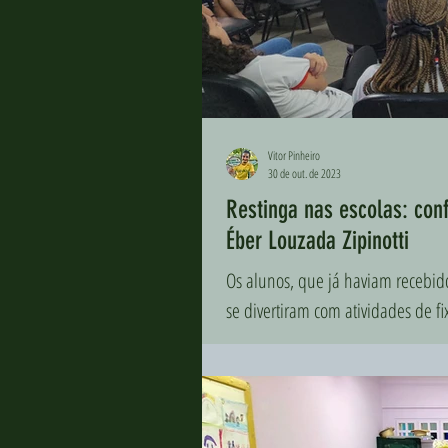
Vitor Pinheiro
30 de out. de 2023
Restinga nas escolas: conf
Éber Louzada Zipinotti
Os alunos, que já haviam recebi
se divertiram com atividades de f