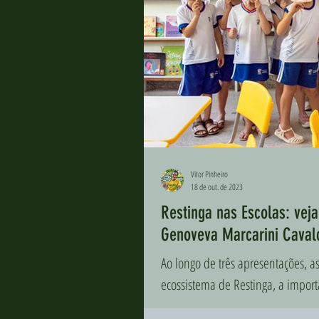
Vitor Pinheiro
18 de out. de 2023
Restinga nas Escolas: vej
Genoveva Marcarini Caval
Ao longo de três apresentações, as
ecossistema de Restinga, a import