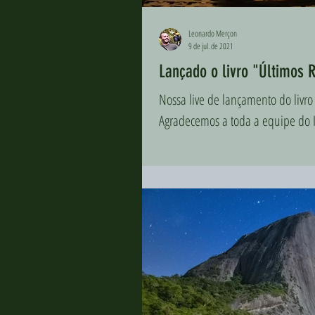
Leonardo Merçon
9 de jul. de 2021
Lançado o livro "Últimos 
Nossa live de lançamento do livro
Agradecemos a toda a equipe do In