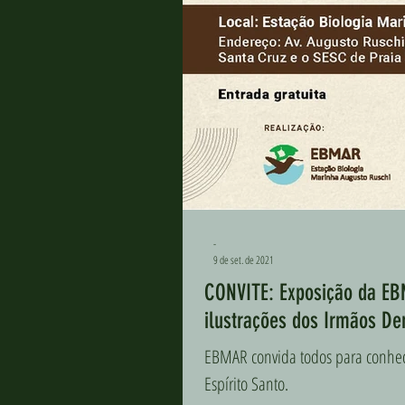
-
9 de set. de 2021
CONVITE: Exposição da EB
ilustrações dos Irmãos D
EBMAR convida todos para conhece
Espírito Santo.