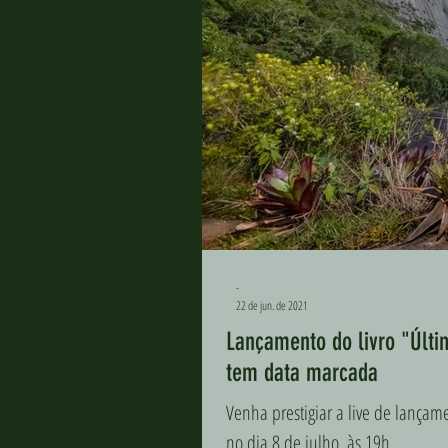
-
22 de jun. de 2021
Lançamento do livro "Últi
tem data marcada
Venha prestigiar a live de lançam
no dia 8 de julho, às 19h.