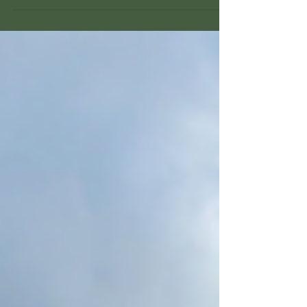
protegê-las no Complexo de Sooretama