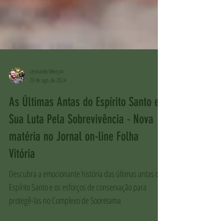
Leonardo Merçon
29 de ago. de 2024
As Últimas Antas do Espírito Santo e
Sua Luta Pela Sobrevivência - Nova
matéria no Jornal on-line Folha
Vitória
Descubra a emocionante história das últimas antas do
Espírito Santo e os esforços de conservação para