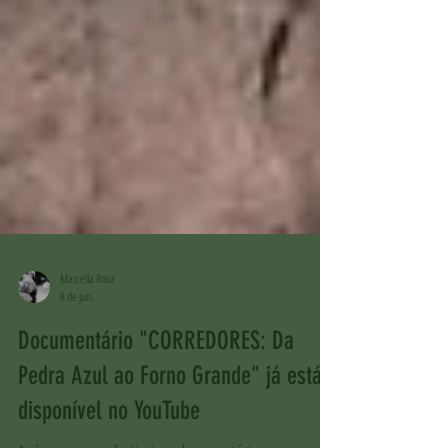
Marcella Rosa
8 de jun.
Documentário "CORREDORES: Da
Pedra Azul ao Forno Grande" já está