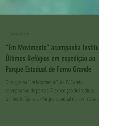
-
8 de fev. de 2021
“Em Movimento” acompanha Instituto
Últimos Refúgios em expedição ao
Parque Estadual de Forno Grande
O programa “Em Movimento”, da TV Gazeta,
acompanhou de perto a 5ª expedição do Instituto
Últimos Refúgios ao Parque Estadual de Forno Grande