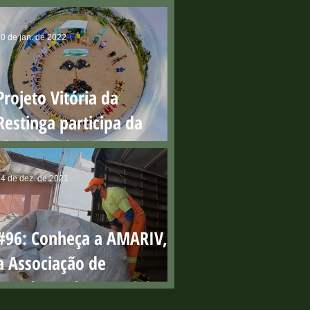
presencial
0 de jan. de 2022
Projeto Vitória da
Restinga participa da
abertura do Projeto Praia
Limpa
4 de dez. de 2021
#96: Conheça a AMARIV,
a Associação de
Catadores de Materiais