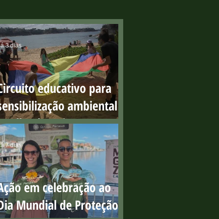
á 3 dias
Circuito educativo para
sensibilização ambiental
na Ilha do Boi
á 7 dias
Ação em celebração ao
Dia Mundial de Proteção