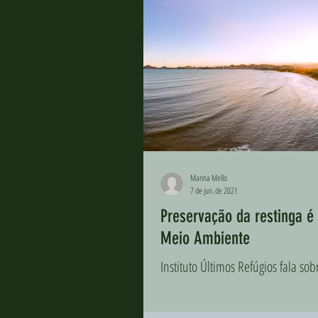
Marina Mello
7 de jun. de 2021
Preservação da restinga é 
Meio Ambiente
Instituto Últimos Refúgios fala s