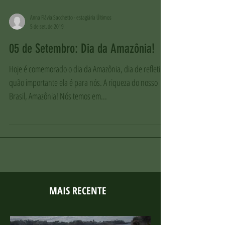
Anna Flávia Sacchetto - estagiária Últimos
5 de set. de 2019
05 de Setembro: Dia da Amazônia!
Hoje é comemorado o dia da Amazônia, dia de refletir o
quão importante ela é para nós. A riqueza do nosso
Brasil, Amazônia! Nós temos em...