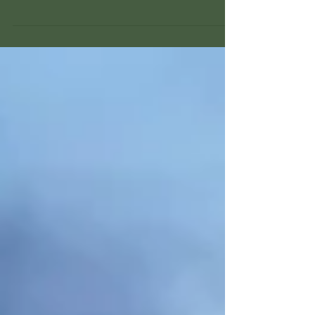
Conheça os marsupiais amazônicos, essenciais para o
equilíbrio do bioma local