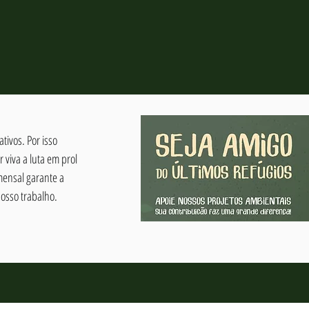
tivos. Por isso
viva a luta em prol
mensal garante a
osso trabalho.