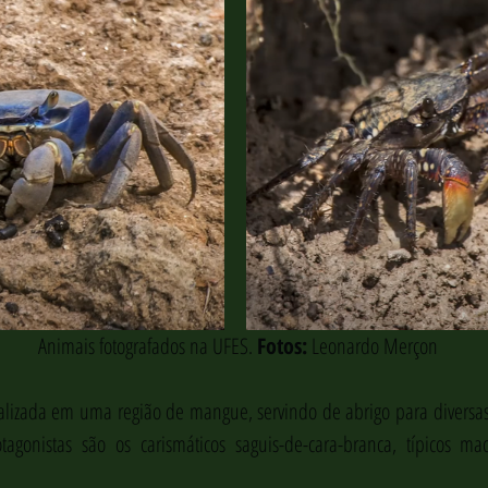
 Animais fotografados na UFES. 
Fotos:
 Leonardo Merçon
calizada em uma região de mangue, servindo de abrigo para diversas
tagonistas são os carismáticos saguis-de-cara-branca, típicos ma