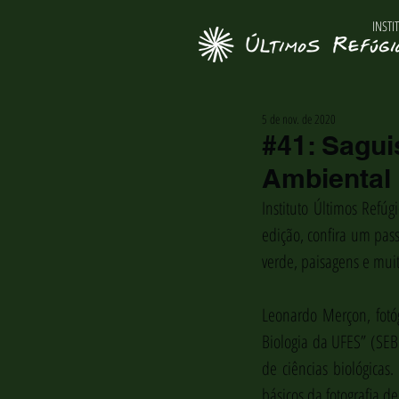
INSTI
5 de nov. de 2020
#41: Sagui
Ambiental
Instituto Últimos Refú
edição, confira um pass
verde, paisagens e muito
Leonardo Merçon, fotóg
Biologia da UFES” (SEBI
de ciências biológicas.
básicos da fotografia d