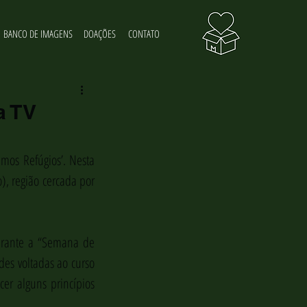
BANCO DE IMAGENS
DOAÇÕES
CONTATO
a TV
mos Refúgios’. Nesta 
, região cercada por 
urante a “Semana de 
es voltadas ao curso 
er alguns princípios 
.