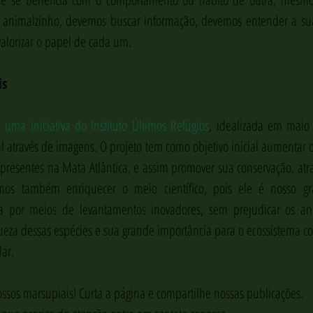
animalzinho, devemos buscar informação, devemos entender a sua
valorizar o papel de cada um.
is
 uma iniciativa do Instituto Últimos Refúgios
, idealizada em maio 
l através de imagens. O projeto tem como objetivo inicial aumentar 
resentes na Mata Atlântica, e assim promover sua conservação, atrav
os também enriquecer o meio científico, pois ele é nosso gr
a por meios de levantamentos inovadores, sem prejudicar os an
queza dessas espécies e sua grande importância para o ecossistema c
ar.
ssos marsupiais! Curta a página e compartilhe nossas publicações.