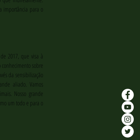
 importância para o 
de 2017, que visa à 
o conhecimento sobre 
és da sensibilização 
ande aliado. Vamos 
imais. Nosso grande 
omo um todo e para o 