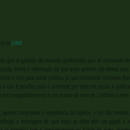
nal no 
LINK
s que os gambás são onívoros oportunistas, que se alimentam de
icação, temos a informação de que esses animais são ótimos para a
pécies e risco para saúde pública, já que transmitem inúmeras doe
s e isso é benéfico para o ambiente por onde ele passa. A publica
30 mil compartilhamentos e um alcance de mais de 2 milhões e meio
, apenas comprovam a importância da espécie, e um dos motivos 
o reforçar a mensagem de que todas as vidas têm um papel a cu
e se beneficia com o comportamento ou hábito de outra, mesmo 