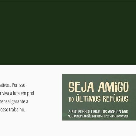
tivos. Por isso
viva a luta em prol
mensal garante a
osso trabalho.