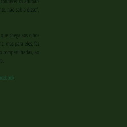
 conhecer os animais 
e, não sabia disso”, 
que chega aos olhos 
s, mas para eles, faz 
o compartilhadas, ao 
ra.
Facebook
: