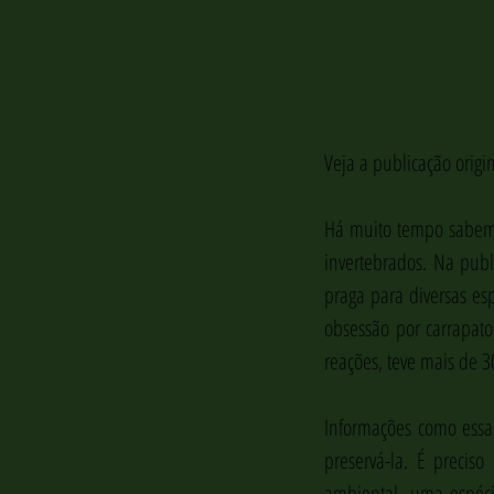
Veja a publicação origi
Há muito tempo sabemo
invertebrados. Na publ
praga para diversas es
obsessão por carrapato
reações, teve mais de 
Informações como essa
preservá-la. É precis
ambiental, uma espéci