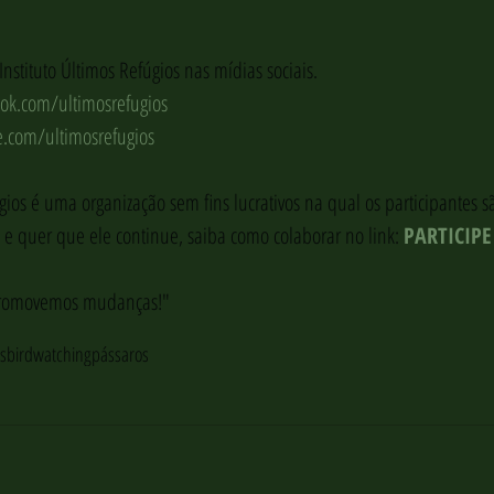
tituto Últimos Refúgios nas mídias sociais.
k.com/ultimosrefugios
.com/ultimosrefugios
gios é uma organização sem fins lucrativos na qual os participantes sã
 e quer que ele continue, saiba como colaborar no link: 
PARTICIPE
promovemos mudanças!"
s
birdwatching
pássaros