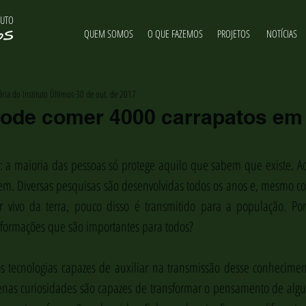
TUTO
QUEM SOMOS
O QUE FAZEMOS
PROJETOS
NOTÍCIAS
ria do Instituto Últimos
30 de out. de 2017
ode comer 4000 carrapatos em
as: a maioria das pessoas só protege aquilo que sabem que existe. 
em. Diversas pesquisas são desenvolvidas todos os anos e, mesmo c
r vivo da terra, pouco disso é transmitido para a população. Por
informações que são importantes para todos?
 tecnologias capazes de auxiliar na transmissão desse conheciment
enas curiosidades são capazes de transformar o pensamento de algu