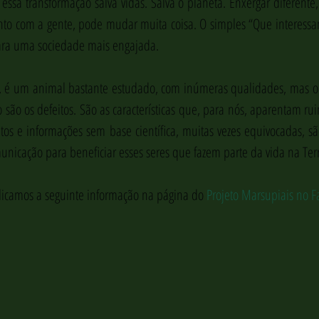
ssa transformação salva vidas. Salva o planeta. Enxergar diferente,
nto com a gente, pode mudar muita coisa. O simples “Que interessant
ara uma sociedade mais engajada.
 é um animal bastante estudado, com inúmeras qualidades, mas o 
são os defeitos. São as características que, para nós, aparentam ruin
tos e informações sem base científica, muitas vezes equivocadas, sã
nicação para beneficiar esses seres que fazem parte da vida na Ter
icamos a seguinte informação na página do 
Projeto Marsupiais no 