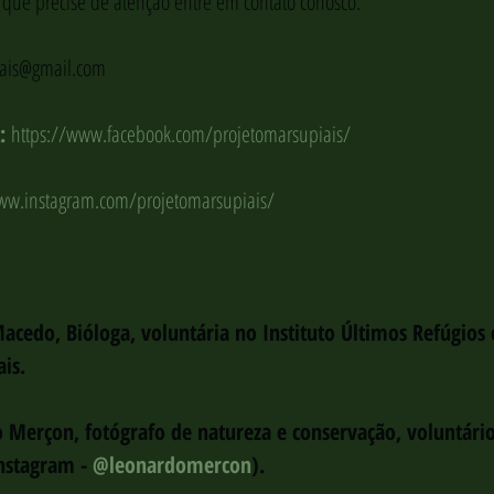
que precise de atenção entre em contato conosco.
iais@gmail.com
: 
https://www.facebook.com/projetomarsupiais/
ww.instagram.com/projetomarsupiais/
acedo, Bióloga, voluntária no Instituto Últimos Refúgios
is.
 Merçon, fotógrafo de natureza e conservação, voluntário
nstagram - 
@leonardomercon
).