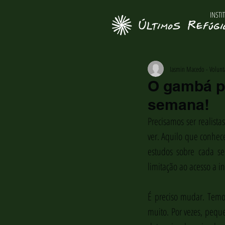
INSTI
Iasmin Macedo - Voluntá
O gambá p
semana!
Precisamos ser realist
ver. Aquilo que conhec
estudos sobre cada se
limitação ao acesso a 
É preciso mudar. Temos
muito. Por vezes, pequ