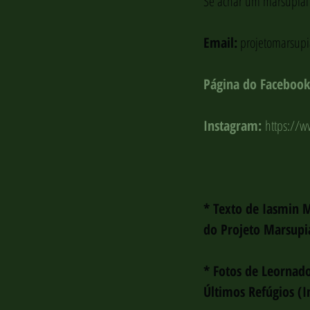
Se achar um marsupial 
Email:
 projetomarsup
Página do Facebook
Instagram: 
https://w
* Texto de Iasmin M
do Projeto Marsupia
* Fotos de Leornado
Últimos Refúgios (I