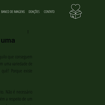
BANCO DE IMAGENS
DOAÇÕES
CONTATO
 uma
Aquilo que conseguem 
om uma variedade de 
 quê? Porque existe 
o. Não é necessário 
ém a respeito de um 