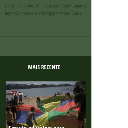
A extraordinária visão das aves.
As aves têm a capacidade de enxergar os raios
ultravioleta (raios UV), o que para o ser humano é
impossível sem o uso de equipamentos. Com c
MAIS RECENTE
há 4 dias