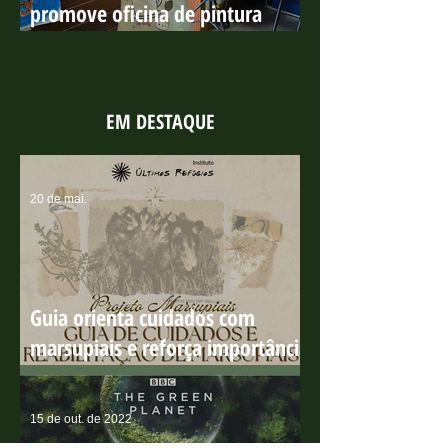
Projeto Vitória da Restinga
promove oficina de pintura
sobre os manguezais no Parque
Costeiro
EM DESTAQUE
20 de mai.
Guia orienta cuidados com
marsupiais e reforça importância
dos resgates no período