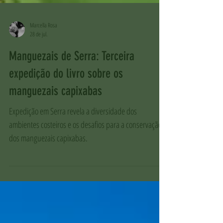
Marcella Rosa
28 de jul.
Manguezais de Serra: Terceira
expedição do livro sobre os
manguezais capixabas
Expedição em Serra revela a diversidade dos
ambientes costeiros e os desafios para a conservação
dos manguezais capixabas.