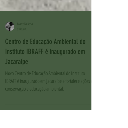
Marcella Rosa
9 de jun.
Centro de Educação Ambiental do
Instituto IBRAFF é inaugurado em
Jacaraípe
Novo Centro de Educação Ambiental do Instituto
IBRAFF é inaugurado em Jacaraípe e fortalece ações de
conservação e educação ambiental.