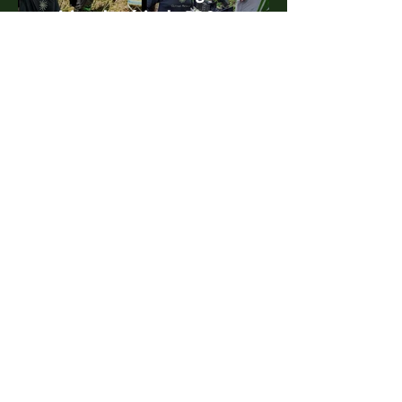
Instituto Últimos Refúgios
participa de série da BBC que
ganha o 'Green Oscar'
4 de ago. de 2022
Projeto Marsupiais lança edital
para estagiário presencial
10 de jan. de 2022