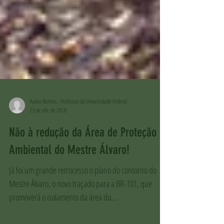
Aureo Banhos - Professor da Universidade Federal
23 de abr. de 2018
Não à redução da Área de Proteção
Ambiental do Mestre Álvaro!
Já foi um grande retrocesso o plano do contorno do
Mestre Álvaro, o novo traçado para a BR-101, que