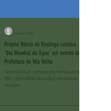
-
28 de mar. de 2022
Projeto Vitória da Restinga celebra
‘Dia Mundial da Água’ em evento da
Prefeitura de Vila Velha
"Semana do Dia A", promovida pela Prefeitura de Vila
Velha, celebra Dia Mundial da Água com atividades
educativas.