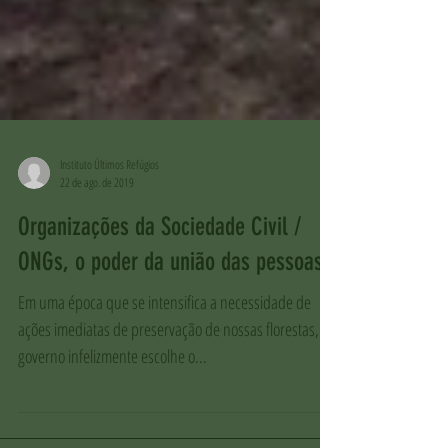
Instituto Últimos Refúgios
22 de ago. de 2019
Organizações da Sociedade Civil /
ONGs, o poder da união das pessoas!
Em uma época que se intensifica a necessidade de
ações imediatas de preservação de nossas florestas, o