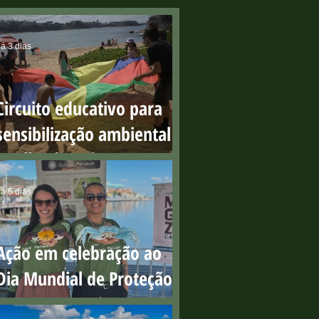
á 3 dias
Circuito educativo para
sensibilização ambiental
na Ilha do Boi
á 6 dias
Ação em celebração ao
Dia Mundial de Proteção
aos Manguezais