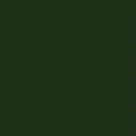
Pro
Ami
Pro
Sai
Mat
Not
Edu
Açõ
Baí
Not
TV 
Con
Vitó