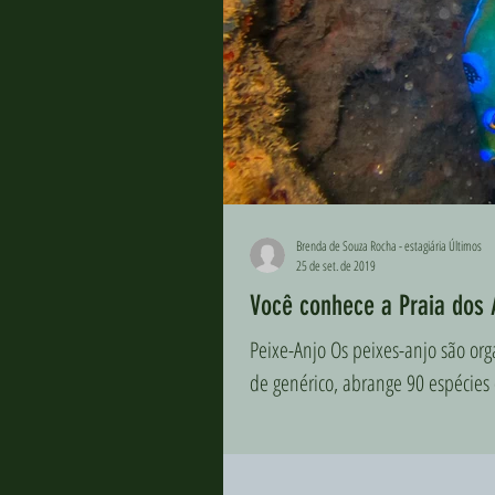
Brenda de Souza Rocha - estagiária Últimos
25 de set. de 2019
Você conhece a Praia dos 
Peixe-Anjo Os peixes-anjo são or
de genérico, abrange 90 espécies 