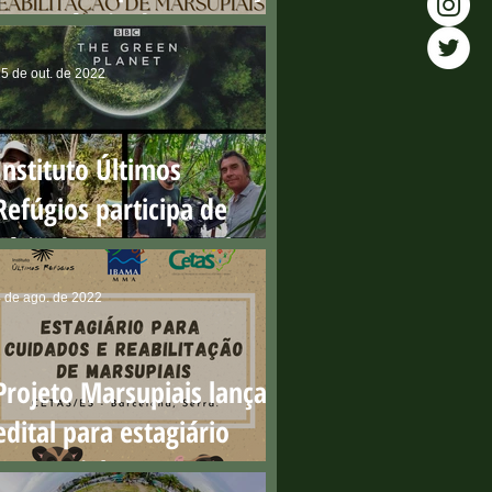
importância dos resgates
no período reprodutivo
5 de out. de 2022
Instituto Últimos
Refúgios participa de
série da BBC que ganha o
'Green Oscar'
 de ago. de 2022
Projeto Marsupiais lança
edital para estagiário
presencial