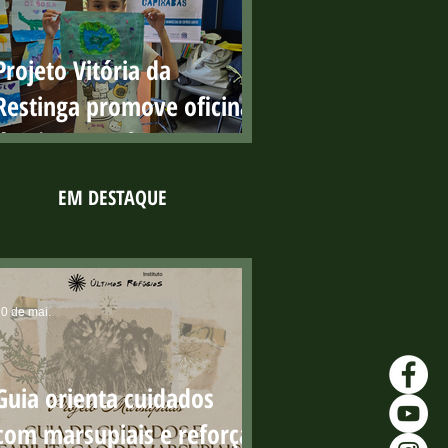
públicas com resultados
positivos
Projeto Vitória da
Restinga promove oficina
de pintura sobre os
manguezais no Parque
EM DESTAQUE
Costeiro
0 de mai.
Guia orienta cuidados
com marsupiais e reforça