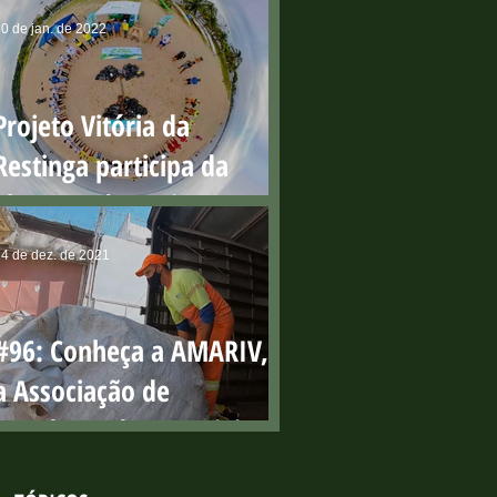
0 de jan. de 2022
Projeto Vitória da
Restinga participa da
abertura do Projeto Praia
Limpa
4 de dez. de 2021
#96: Conheça a AMARIV,
a Associação de
Catadores de Materiais
Recicláveis da lha de