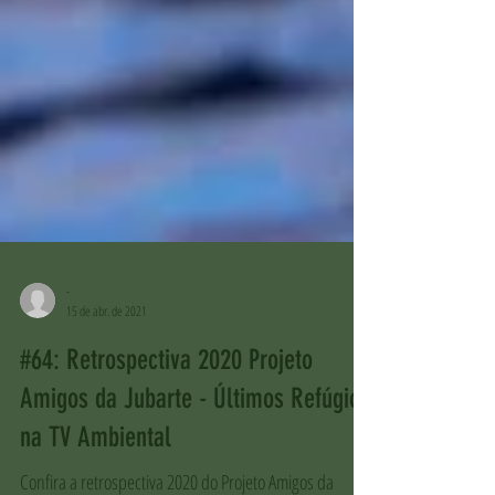
-
15 de abr. de 2021
#64: Retrospectiva 2020 Projeto
Amigos da Jubarte - Últimos Refúgios
na TV Ambiental