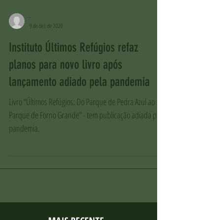
-
9 de dez. de 2020
Instituto Últimos Refúgios refaz
planos para novo livro após
lançamento adiado pela pandemia
Livro “Últimos Refúgios: Do Parque de Pedra Azul ao
Parque de Forno Grande” - tem publicação adiada pela
pandemia.