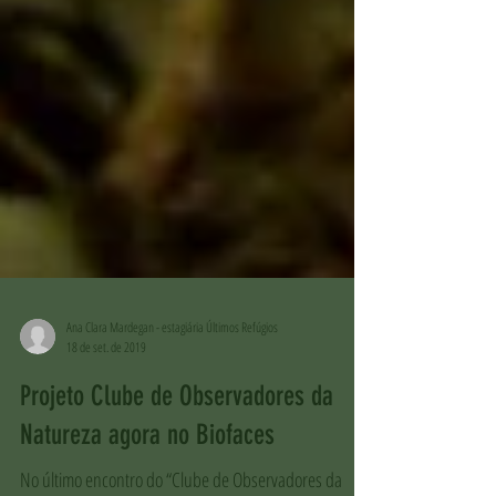
Ana Clara Mardegan - estagiária Últimos Refúgios
18 de set. de 2019
Projeto Clube de Observadores da
Natureza agora no Biofaces