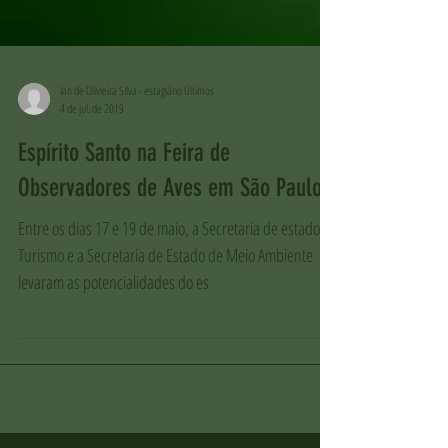
Ian de Olivieira SIlva - estagiário Últimos
4 de jul. de 2019
Espírito Santo na Feira de
Observadores de Aves em São Paulo
Entre os dias 17 e 19 de maio, a Secretaria de estado de
Turismo e a Secretaria de Estado de Meio Ambiente
levaram as potencialidades do es