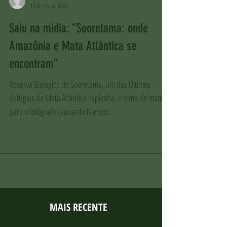
-
13 de nov. de 2020
Saiu na mídia: “Sooretama: onde
Amazônia e Mata Atlântica se
encontram”
Reserva Biológica de Sooretama, um dos Últimos
Refúgios da Mata Atlântica capixaba, é tema de matéria
para o fotógrafo Leonardo Merçon.