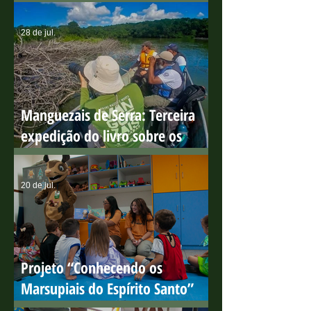
Mundial de Proteção aos
Manguezais
28 de jul.
Manguezais de Serra: Terceira
expedição do livro sobre os
manguezais capixabas
20 de jul.
Projeto “Conhecendo os