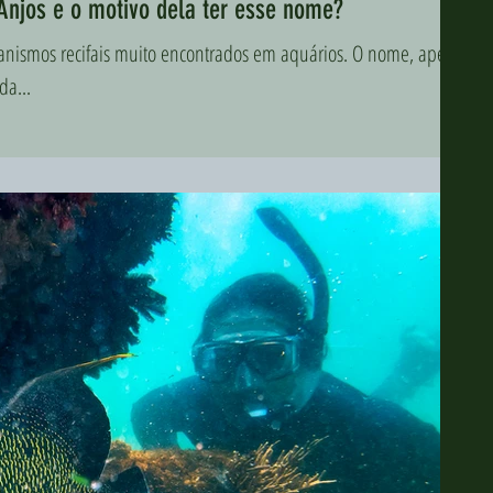
Anjos e o motivo dela ter esse nome?
ganismos recifais muito encontrados em aquários. O nome, apesar
da...