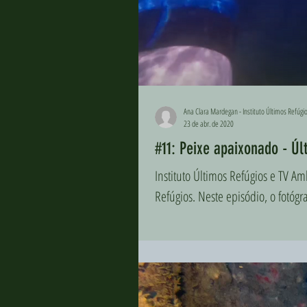
Ana Clara Mardegan - Instituto Últimos Refúgi
23 de abr. de 2020
#11:
Instituto Últimos Refúgios e TV 
Refúgios. Neste episódio, o fotógr