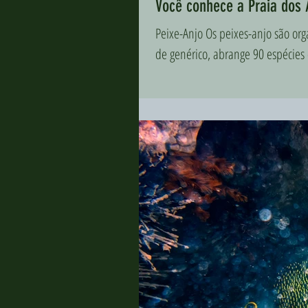
Você conhece a Praia dos 
Peixe-Anjo Os peixes-anjo são or
de genérico, abrange 90 espécies 