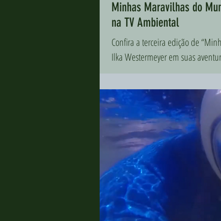
Minhas Maravilhas do Mun
na TV Ambiental
Confira a terceira edição de “M
Ilka Westermeyer em suas aventura