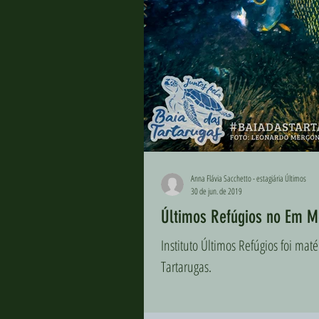
Anna Flávia Sacchetto - estagiária Últimos
30 de jun. de 2019
Últimos Refúgios no Em M
Instituto Últimos Refúgios foi m
Tartarugas.