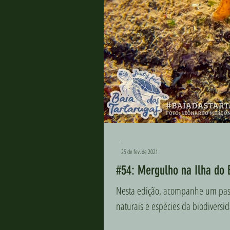
-
25 de fev. de 2021
#54: Mergulho na Ilha do 
Nesta edição, acompanhe um passe
naturais e espécies da biodivers