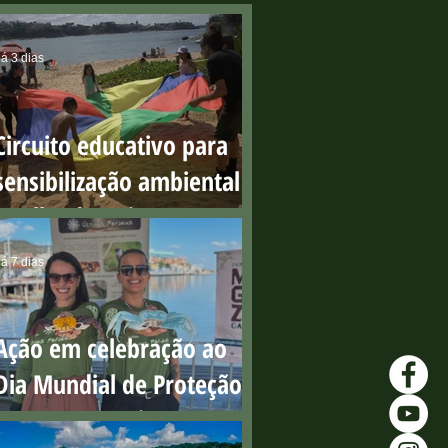
á 3 dias
Circuito educativo para
sensibilização ambiental
na Ilha do Boi
á 7 dias
Ação em celebração ao
Dia Mundial de Proteção
aos Manguezais