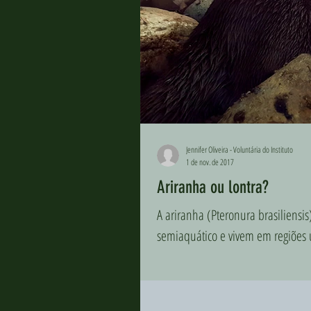
Jennifer Oliveira - Voluntária do Instituto
1 de nov. de 2017
Ariranha ou lontra?
A ariranha (Pteronura brasiliens
semiaquático e vivem em regiões