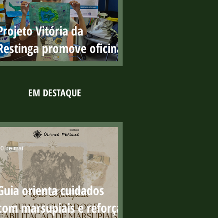
públicas com resultados
positivos
Projeto Vitória da
Restinga promove oficina
de pintura sobre os
manguezais no Parque
EM DESTAQUE
Costeiro
0 de mai.
Guia orienta cuidados
com marsupiais e reforça