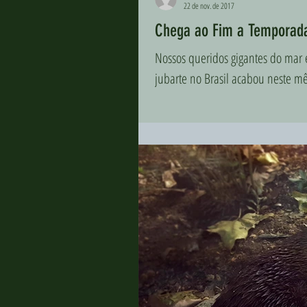
22 de nov. de 2017
Chega ao Fim a Temporada
Nossos queridos gigantes do mar 
jubarte no Brasil acabou neste m