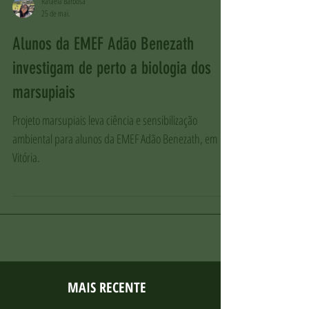
Rafaela Barbosa
25 de mai.
Alunos da EMEF Adão Benezath
investigam de perto a biologia dos
marsupiais
Projeto marsupiais leva ciência e sensibilização
ambiental para alunos da EMEF Adão Benezath, em
Vitória.