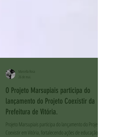
Marcella Rosa
26 de mai.
O Projeto Marsupiais participa do
lançamento do Projeto Coexistir da
Prefeitura de Vitória.