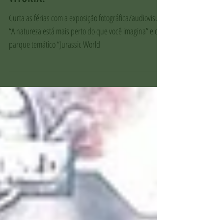
JURASSIC WORLD NO SHOPPING
VITÓRIA!
Curta as férias com a exposição fotográfica/audiovisual
“A natureza está mais perto do que você imagina” e o
parque temático “Jurassic World