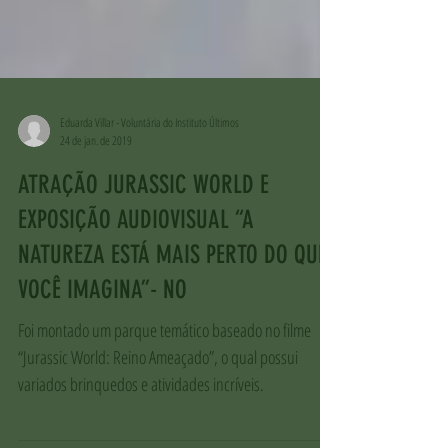
Eduarda Villar - Voluntária do Instituto Últimos
24 de jan. de 2019
ATRAÇÃO JURASSIC WORLD E
EXPOSIÇÃO AUDIOVISUAL “A
NATUREZA ESTÁ MAIS PERTO DO QUE
VOCÊ IMAGINA”- NO
Foi montado um parque temático baseado no filme