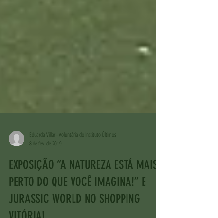
Eduarda Villar - Voluntária do Instituto Últimos
8 de fev. de 2019
EXPOSIÇÃO “A NATUREZA ESTÁ MAIS
PERTO DO QUE VOCÊ IMAGINA!” E