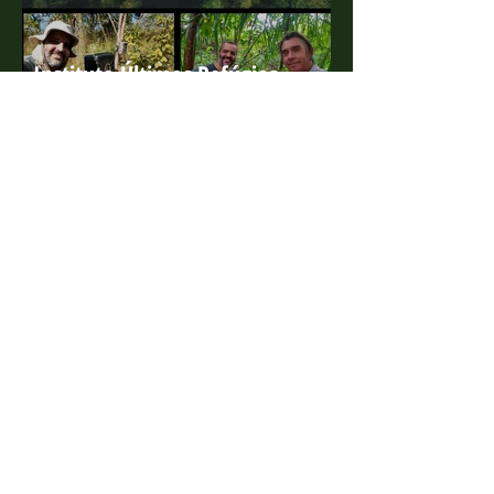
Instituto Últimos Refúgios
participa de série da BBC que
ganha o 'Green Oscar'
4 de ago. de 2022
Projeto Marsupiais lança edital
para estagiário presencial
10 de jan. de 2022