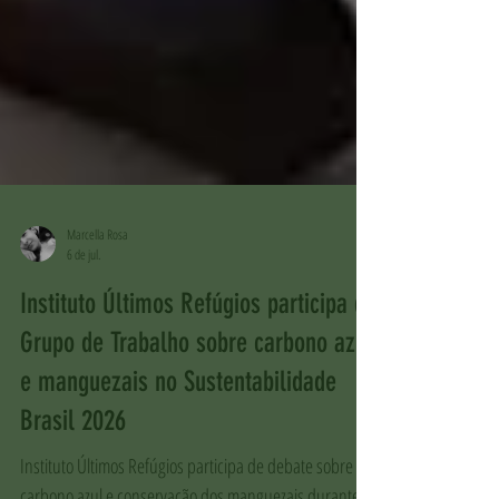
Marcella Rosa
6 de jul.
Instituto Últimos Refúgios participa de
Grupo de Trabalho sobre carbono azul
e manguezais no Sustentabilidade
Brasil 2026