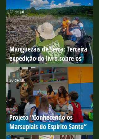
Mundial de Proteção aos
Manguezais
28 de jul.
Manguezais de Serra: Terceira
expedição do livro sobre os
manguezais capixabas
20 de jul.
Projeto “Conhecendo os