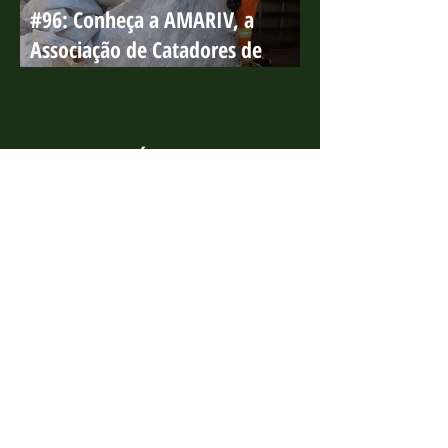
#96: Conheça a AMARIV, a
Associação de Catadores de
Materiais Recicláveis da lha de
Vitória
TÓPICOS
Projeto Marsupiais
(108)
108 posts
Amigos da Jubarte
(14)
14 posts
Projeto Caiman
(13)
13 posts
Saiu na Mídia
(23)
23 posts
Matérias
(223)
223 posts
Notícias UR
(357)
357 posts
Educação Ambiental
(77)
77 posts