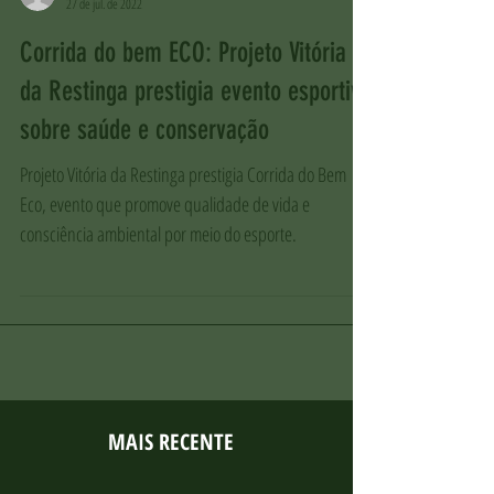
-
27 de jul. de 2022
Corrida do bem ECO: Projeto Vitória
da Restinga prestigia evento esportivo
sobre saúde e conservação
Projeto Vitória da Restinga prestigia Corrida do Bem
Eco, evento que promove qualidade de vida e
consciência ambiental por meio do esporte.