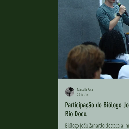
Marcella Rosa
20 de abr.
Participação do Biólogo J
Rio Doce.
Biólogo João Zanardo destaca a im