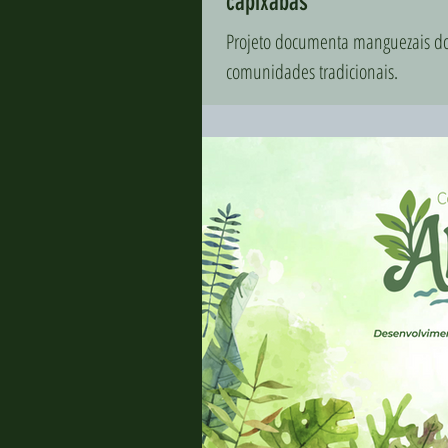
capixabas
Projeto documenta manguezais do 
comunidades tradicionais.