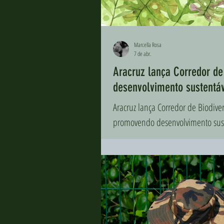
Marcella Rosa
7 de abr.
Aracruz lança Corredor de
desenvolvimento sustentáv
Aracruz lança Corredor de Biodive
promovendo desenvolvimento sust