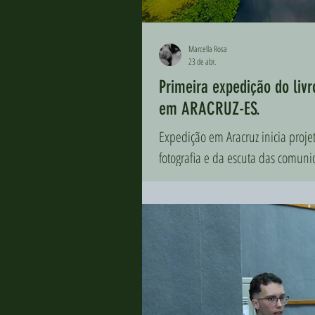
Marcella Rosa
23 de abr.
Primeira expedição do livr
em ARACRUZ-ES.
Expedição em Aracruz inicia proje
fotografia e da escuta das comuni