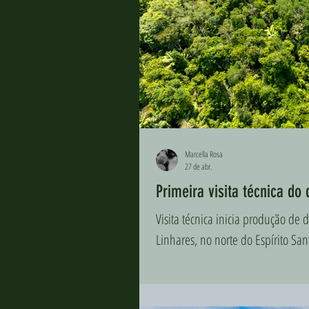
Marcella Rosa
27 de abr.
Primeira visita técnica d
Visita técnica inicia produção d
Linhares, no norte do Espírito San