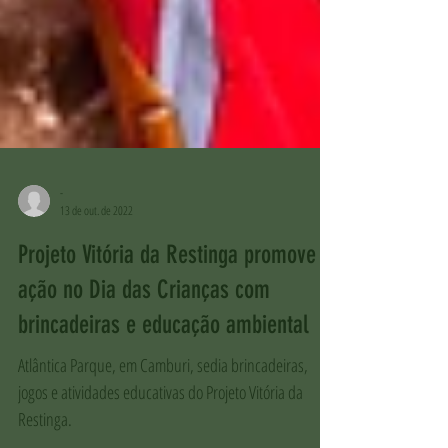
-
13 de out. de 2022
Projeto Vitória da Restinga promove
ação no Dia das Crianças com
brincadeiras e educação ambiental
Atlântica Parque, em Camburi, sedia brincadeiras,
jogos e atividades educativas do Projeto Vitória da