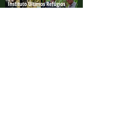
Instituto Últimos Refúgios
participa de série da BBC que
ganha o 'Green Oscar'
4 de ago. de 2022
Projeto Marsupiais lança edital
para estagiário presencial
10 de jan. de 2022