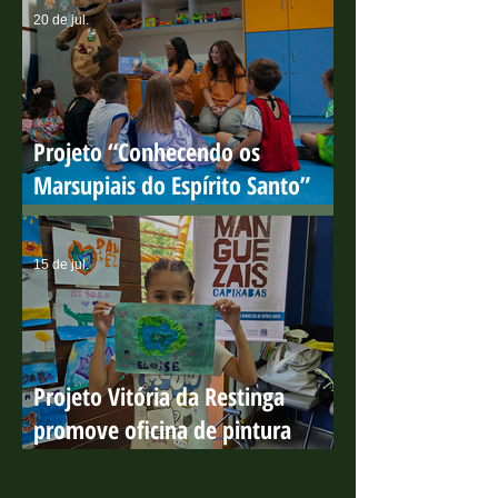
manguezais capixabas
20 de jul.
Projeto “Conhecendo os
Marsupiais do Espírito Santo”
encerra ciclo de ações em escolas
públicas com resultados
15 de jul.
positivos
Projeto Vitória da Restinga
promove oficina de pintura