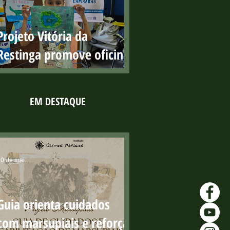
públicas com resultados
positivos
Projeto Vitória da
Restinga promove oficina
de pintura sobre os
manguezais no Parque
EM DESTAQUE
Costeiro
0 de mai.
Guia orienta cuidados
com marsupiais e reforça