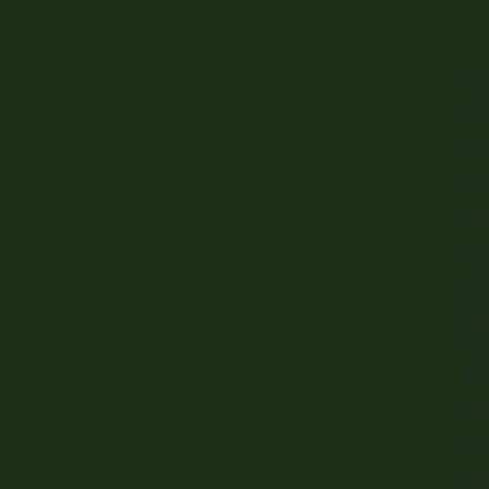
Pro
Ami
Pro
Sai
Mat
Not
Edu
Açõ
Baí
Not
TV 
Con
Vitó