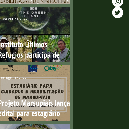
importância dos resgates
no período reprodutivo
5 de out. de 2022
Instituto Últimos
Refúgios participa de
série da BBC que ganha o
'Green Oscar'
 de ago. de 2022
Projeto Marsupiais lança
edital para estagiário
presencial