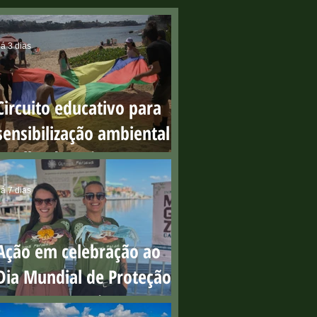
á 3 dias
Circuito educativo para
sensibilização ambiental
na Ilha do Boi
á 7 dias
Ação em celebração ao
Dia Mundial de Proteção
aos Manguezais