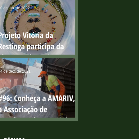
0 de jan. de 2022
Projeto Vitória da
Restinga participa da
abertura do Projeto Praia
Limpa
4 de dez. de 2021
#96: Conheça a AMARIV,
a Associação de
Catadores de Materiais
Recicláveis da lha de