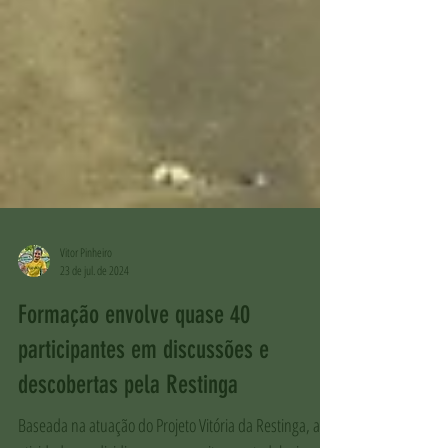
Vitor Pinheiro
23 de jul. de 2024
Formação envolve quase 40
participantes em discussões e
descobertas pela Restinga