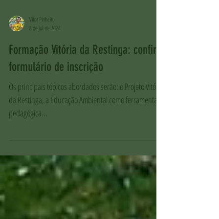
Vitor Pinheiro
8 de jul. de 2024
Formação Vitória da Restinga: confira
formulário de inscrição
Os principais tópicos abordados serão: o Projeto Vitória
da Restinga, a Educação Ambiental como ferramenta
pedagógica...