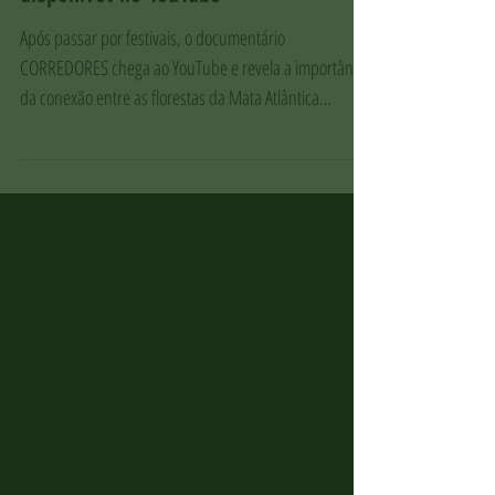
Pedra Azul ao Forno Grande" já está
disponível no YouTube
Após passar por festivais, o documentário
CORREDORES chega ao YouTube e revela a importância
da conexão entre as florestas da Mata Atlântica
capixaba.