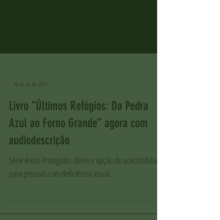
-
30 de jul. de 2021
Livro “Últimos Refúgios: Da Pedra
Azul ao Forno Grande” agora com
audiodescrição
Série Áreas Protegidas oferece opção de acessibilidade
para pessoas com deficiência visual.