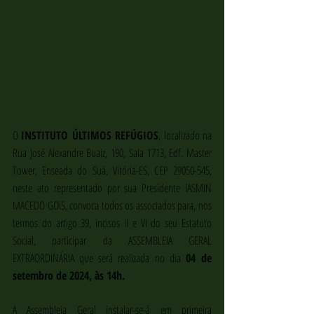
O 
INSTITUTO ÚLTIMOS REFÚGIOS
, localizado na 
Rua José Alexandre Buaiz, 190, Sala 1713, Edf. Master 
Tower, Enseada do Suá, Vitória-ES, CEP 29050-545, 
neste ato representado por sua Presidente IASMIN 
MACEDO GOIS, convoca todos os associados para, nos 
termos do artigo 39, incisos II e VI do seu Estatuto 
Social, participar da ASSEMBLEIA GERAL 
EXTRAORDINÁRIA que será realizada no dia 
04 de 
setembro de 2024, às 14h.
A Assembleia Geral instalar-se-á em primeira 