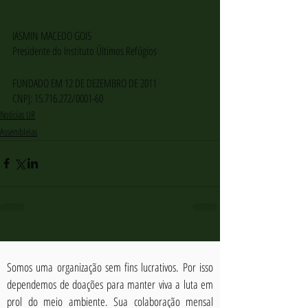
IASMIN MACEDO GOIS
Presidente do Instituto Últimos Refúgios
FUNDADO EM 12 DE DEZEMBRO DE 2011
CNPJ: 15.716.272/0001-60
Notícias UR
Assembleias
Somos uma organização sem fins lucrativos. Por isso
dependemos de doações para manter viva a luta em
prol do meio ambiente. Sua colaboração mensal