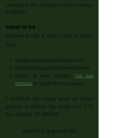
convocação às 14h e em segunda e última convocação 
às 14h20min.
ORDEM DO DIA
Nos termos do artigo 39, incisos II e VI do seu Estatuto 
Social:
Alterações e adaptações do Estatuto Social;
Alterações e adaptações do Regimento Interno;
Inscrição de novos associados. 
Link para 
formulário
 de inscrição de novos associados.
A ASSEMBLEIA será realizada apenas em formato 
presencial no endereço: Rua Amarílio Lunz, n°16, 
Bairro República. CEP: 29.070-030.
Vitória (ES), 21 de agosto de 2024.