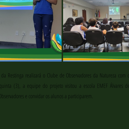
ia da Restinga realizará o Clube de Observadores da Natureza com o
quinta (3), a equipe do projeto visitou a escola EMEF Álvares de
bservadores e convidar os alunos a participarem. 