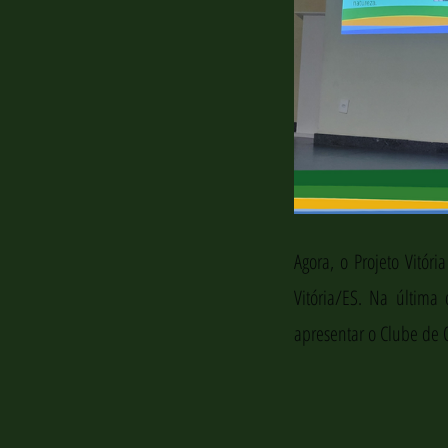
Agora, o Projeto Vitór
Vitória/ES. Na última 
apresentar o Clube de O