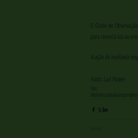
O Clube de Observação 
para conectá-los ao eco
A ação foi realizada re
Fotos: Laiz Pontes
Tags:
Vitória
escola
alunos
projeto