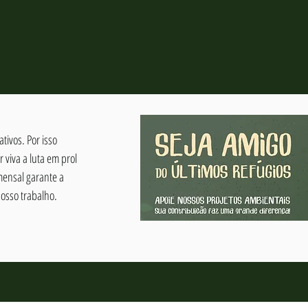
tivos. Por isso
viva a luta em prol
mensal garante a
osso trabalho.