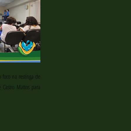
 foco na restinga de 
 Castro Mattos para 