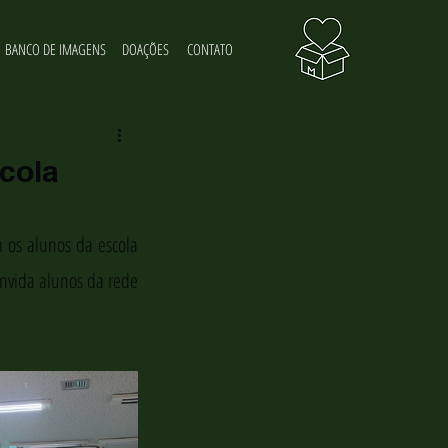
BANCO DE IMAGENS
DOAÇÕES
CONTATO
cola
 os alunos da escola 
onvida alunos da rede 