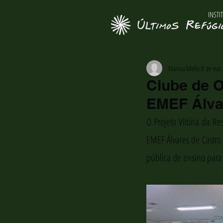
INSTI
Marina Mello
8 de mar
Clube de O
EMEF Álva
O Projeto Vitória da Re
EMEF Álvares de Castro 
pública de ensino para 