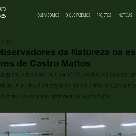
TUTO
QUEM SOMOS
O QUE FAZEMOS
PROJETOS
NOTÍCIAS
. de 2022
bservadores da Natureza na es
res de Castro Mattos
stinga deu o start inicial no Clube de Observadores da Natureza com
Mattos. A iniciativa é um projeto do Instituto Últimos Refúgios que c
desbravar áreas naturais preservadas da Grande Vitória. 