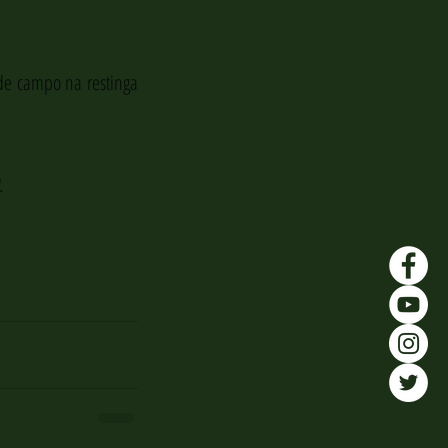
de campo na restinga 
.