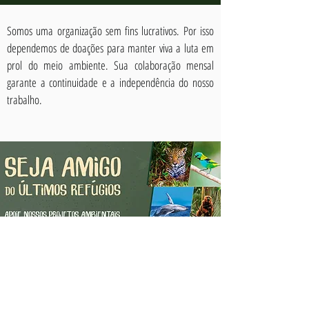
Somos uma organização sem fins lucrativos. Por isso
dependemos de doações para manter viva a luta em
prol do meio ambiente. Sua colaboração mensal
garante a continuidade e a independência do nosso
trabalho.
Quer receber novidades? - Assine a
newsletter