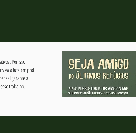
tivos. Por isso
viva a luta em prol
mensal garante a
osso trabalho.