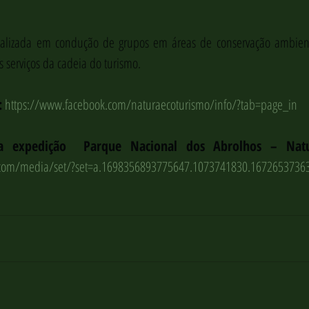
lizada em condução de grupos em áreas de conservação ambienta
s serviços da cadeia do turismo.
:
https://www.facebook.com/naturaecoturismo/info/?tab=page_in
.com/media/set/?set=a.1698356893775647.1073741830.1672653736