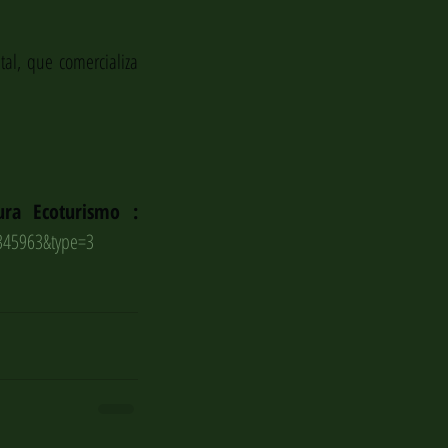
l, que comercializa 
Link do álbum da expedição  Parque Nacional dos Abrolhos – Natura Ecoturismo : 
345963&type=3