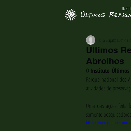
INSTI
Júlia Bragatto Luchi
18 d
Últimos Re
Abrolhos
O 
Instituto Últimos
Parque nacional dos Ab
atividades de preserva
Uma das ações feita fo
somente pesquisadores e
https://www.youtube.com/w