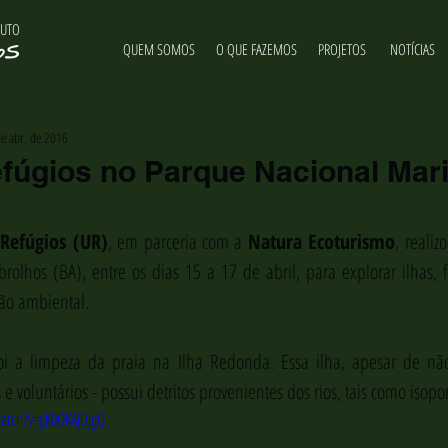
TUTO
QUEM SOMOS
O QUE FAZEMOS
PROJETOS
NOTÍCIAS
e abr. de 2016
fúgios no Parque Nacional Mar
 Refúgios (UR)
, em parceria com a 
Natura Ecoturismo
, reali
rolhos (BA), entre os dias 15 a 17 de abril, para explorar ilhas, f
ção ambiental.
i a limpeza da praia na Ilha Redonda. Essa ilha, apesar de não r
 voluntários - possui detritos provenientes dos rios, tais como isopor
atch?v=gK0OKAjDjgQ