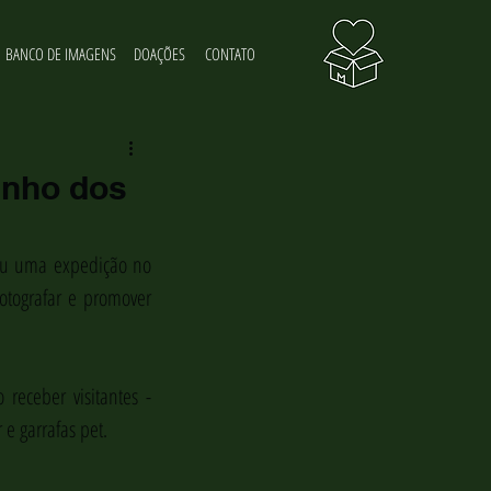
BANCO DE IMAGENS
DOAÇÕES
CONTATO
inho dos
zou uma expedição no 
otografar e promover 
eceber visitantes - 
 e garrafas pet.