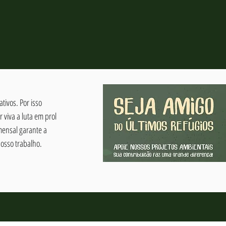
tivos. Por isso
viva a luta em prol
mensal garante a
osso trabalho.