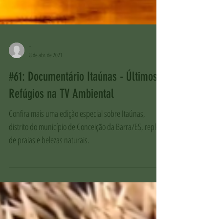
-
8 de abr. de 2021
#61: Documentário Itaúnas - Últimos
Refúgios na TV Ambiental
Confira mais uma edição especial sobre Itaúnas,
distrito do município de Conceição da Barra/ES, repleto
de praias e belezas naturais.