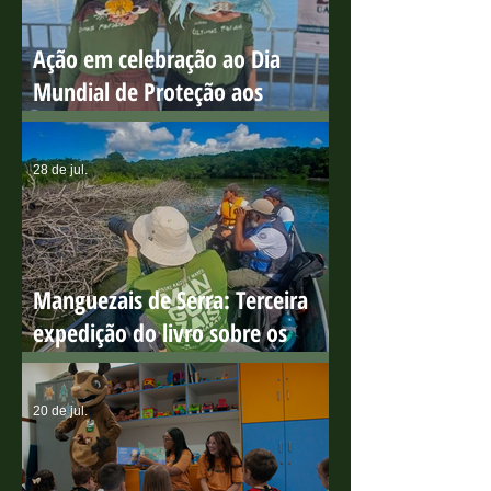
do Boi
31 de jul.
Ação em celebração ao Dia
Mundial de Proteção aos
Manguezais
28 de jul.
Manguezais de Serra: Terceira
expedição do livro sobre os
manguezais capixabas