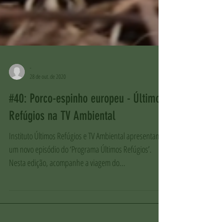
-
28 de out. de 2020
#40: Porco-espinho europeu - Últimos
Refúgios na TV Ambiental
Instituto Últimos Refúgios e TV Ambiental apresentam
um novo episódio do ‘Programa Últimos Refúgios’.
Nesta edição, acompanhe a viagem do...