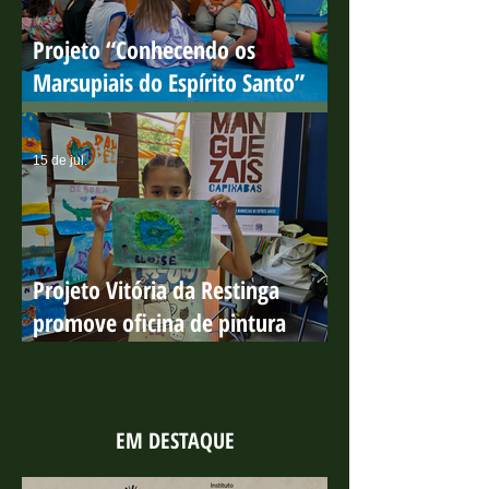
20 de jul.
Projeto “Conhecendo os
Marsupiais do Espírito Santo”
encerra ciclo de ações em escolas
públicas com resultados
15 de jul.
positivos
Projeto Vitória da Restinga
promove oficina de pintura
sobre os manguezais no Parque