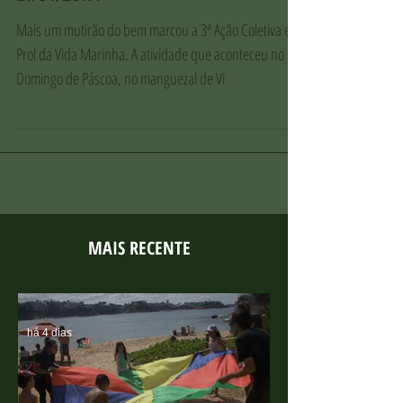
Marinha, no manguezal de Vitória -
21/04/2019.
Mais um mutirão do bem marcou a 3ª Ação Coletiva em
Prol da Vida Marinha. A atividade que aconteceu no
Domingo de Páscoa, no manguezal de Vi
MAIS RECENTE
há 4 dias