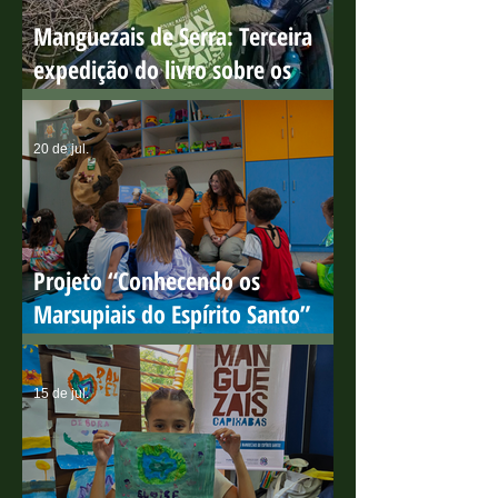
Manguezais de Serra: Terceira
expedição do livro sobre os
manguezais capixabas
20 de jul.
Projeto “Conhecendo os
Marsupiais do Espírito Santo”
encerra ciclo de ações em escolas
públicas com resultados
15 de jul.
positivos