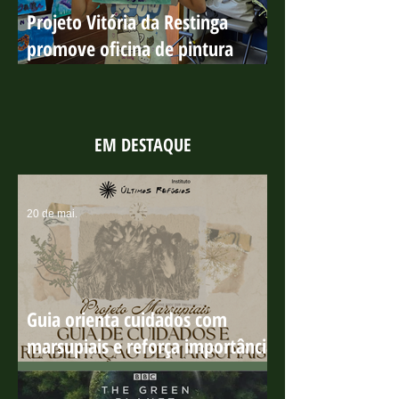
Projeto Vitória da Restinga
promove oficina de pintura
sobre os manguezais no Parque
Costeiro
EM DESTAQUE
20 de mai.
Guia orienta cuidados com
marsupiais e reforça importância