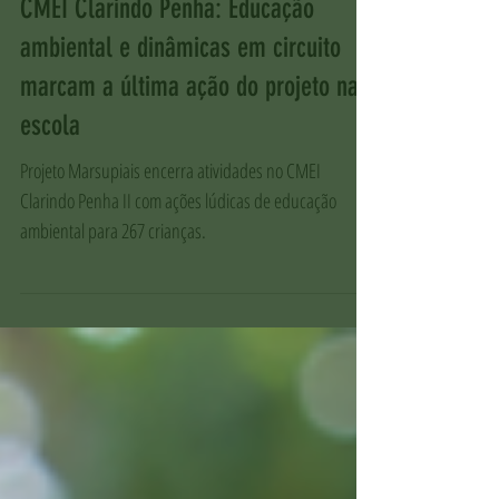
Rafaela Barbosa
8 de jul.
CMEI Clarindo Penha: Educação
ambiental e dinâmicas em circuito
marcam a última ação do projeto na
escola
Projeto Marsupiais encerra atividades no CMEI
Clarindo Penha II com ações lúdicas de educação
ambiental para 267 crianças.