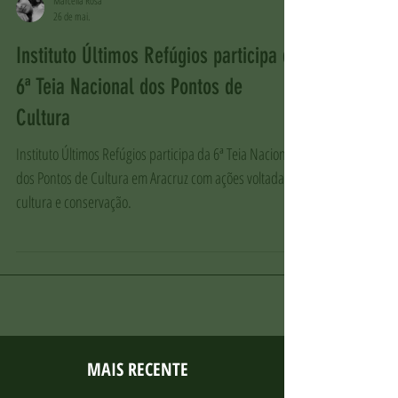
Marcella Rosa
26 de mai.
Instituto Últimos Refúgios participa da
6ª Teia Nacional dos Pontos de
Cultura
Instituto Últimos Refúgios participa da 6ª Teia Nacional
dos Pontos de Cultura em Aracruz com ações voltadas à
cultura e conservação.