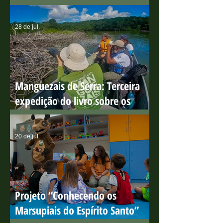
Ação em celebração ao Dia
Mundial de Proteção aos
Manguezais
28 de jul.
Manguezais de Serra: Terceira
expedição do livro sobre os
manguezais capixabas
20 de jul.
Projeto “Conhecendo os