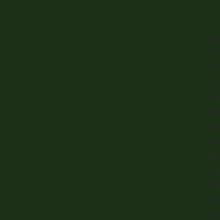
Pro
Ami
Pro
Sai
Mat
Not
Edu
Açõ
Baí
Not
TV 
Con
Vitó