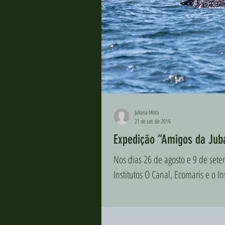
Juliana Mota
21 de set. de 2016
Expedição “Amigos da Juba
Nos dias 26 de agosto e 9 de sete
Institutos O Canal, Ecomaris e o Ins