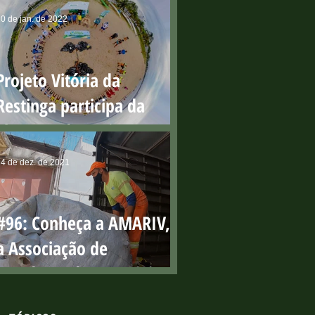
0 de jan. de 2022
Projeto Vitória da
Restinga participa da
abertura do Projeto Praia
Limpa
4 de dez. de 2021
#96: Conheça a AMARIV,
a Associação de
Catadores de Materiais
Recicláveis da lha de