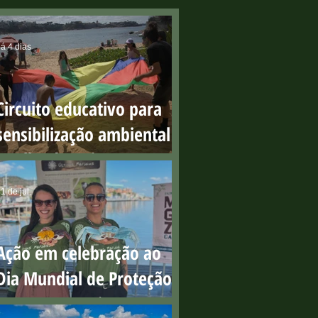
á 4 dias
Circuito educativo para
sensibilização ambiental
na Ilha do Boi
1 de jul.
Ação em celebração ao
Dia Mundial de Proteção
aos Manguezais