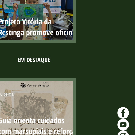
públicas com resultados
positivos
Projeto Vitória da
Restinga promove oficina
de pintura sobre os
manguezais no Parque
EM DESTAQUE
Costeiro
0 de mai.
Guia orienta cuidados
com marsupiais e reforça