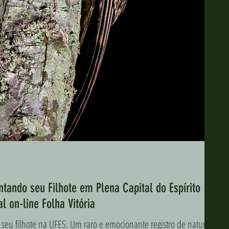
ando seu Filhote em Plena Capital do Espírito
l on-line Folha Vitória
u filhote na UFES. Um raro e emocionante registro de natureza