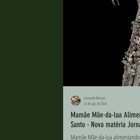
Leonardo Merçon
22 de ago. de 2024
Mamãe Mãe-da-lua Aliment
Santo - Nova matéria Jorna
Mamãe Mãe-da-lua alimentando se