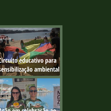
á 4 dias
Circuito educativo para
sensibilização ambiental
na Ilha do Boi
1 de jul.
Ação em celebração ao