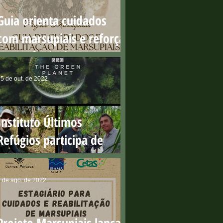
Guia orienta cuidados
com marsupiais e reforça
importância dos resgates
no período reprodutivo
5 de out. de 2022
Instituto Últimos
Refúgios participa de
série da BBC que ganha o
'Green Oscar'
 de ago. de 2022