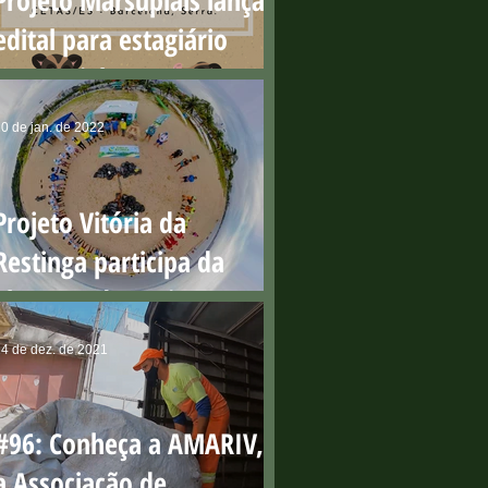
Projeto Marsupiais lança
edital para estagiário
presencial
0 de jan. de 2022
Projeto Vitória da
Restinga participa da
abertura do Projeto Praia
Limpa
4 de dez. de 2021
#96: Conheça a AMARIV,
a Associação de