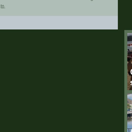
to.
h
3