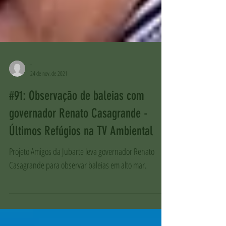
-
24 de nov. de 2021
#91: Observação de baleias com
governador Renato Casagrande -
Últimos Refúgios na TV Ambiental
Projeto Amigos da Jubarte leva governador Renato
Casagrande para observar baleias em alto mar.