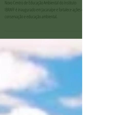
Jacaraípe
Novo Centro de Educação Ambiental do Instituto
IBRAFF é inaugurado em Jacaraípe e fortalece ações de
conservação e educação ambiental.