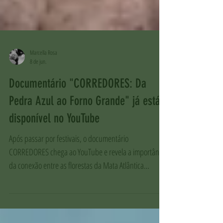
Marcella Rosa
8 de jun.
Documentário "CORREDORES: Da
Pedra Azul ao Forno Grande" já está
disponível no YouTube
Após passar por festivais, o documentário
CORREDORES chega ao YouTube e revela a importância
da conexão entre as florestas da Mata Atlântica