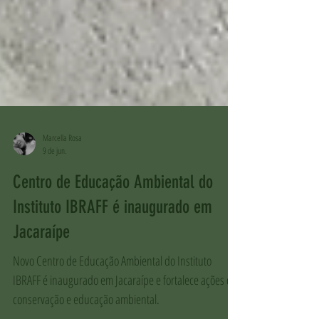
Marcella Rosa
9 de jun.
Centro de Educação Ambiental do
Instituto IBRAFF é inaugurado em
Jacaraípe
Novo Centro de Educação Ambiental do Instituto
IBRAFF é inaugurado em Jacaraípe e fortalece ações de