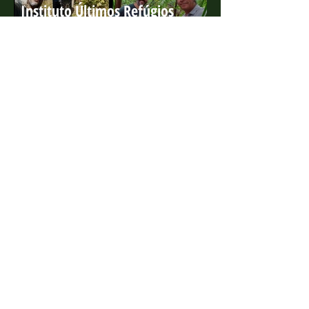
Instituto Últimos Refúgios
participa de série da BBC que
ganha o 'Green Oscar'
4 de ago. de 2022
Projeto Marsupiais lança edital
para estagiário presencial
10 de jan. de 2022