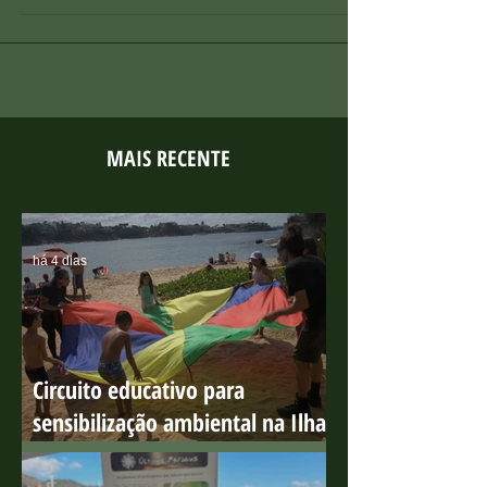
crítica para filhotes já começou. Com a chegada do
período reprodutivo dos marsupiais, cresce também o
número de resgates de filhotes órfãos e animais feridos
em áreas urbanas e rurais. Pensando nisso, o Projeto
Marsupiais lançou o Guia de Cuidados e Reabilitação
de Marsupiais, um material completo e gratuito voltado
à orientação de profissionais, instituições e da
MAIS RECENTE
população em
há 4 dias
Circuito educativo para
sensibilização ambiental na Ilha