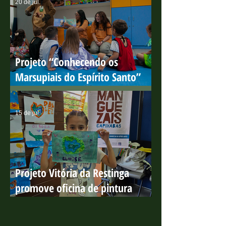
manguezais capixabas
20 de jul.
Projeto “Conhecendo os
Marsupiais do Espírito Santo”
encerra ciclo de ações em escolas
públicas com resultados
15 de jul.
positivos
Projeto Vitória da Restinga
promove oficina de pintura