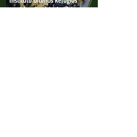
Instituto Últimos Refúgios
participa de série da BBC que
ganha o 'Green Oscar'
4 de ago. de 2022
Projeto Marsupiais lança edital
para estagiário presencial
10 de jan. de 2022