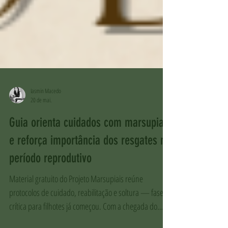
Iasmin Macedo
20 de mai.
Guia orienta cuidados com marsupiais
e reforça importância dos resgates no
período reprodutivo
Material gratuito do Projeto Marsupiais reúne
protocolos de cuidado, reabilitação e soltura — fase